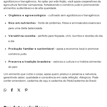
agrotóxicos e transgênicos. Ao optar por este feijão, você apoia cooperativas da
agricultura familiar camponesa, fortalecendo o comércio justo e promovendo
alimentos sustentáveis e de alta qualidade.
Orgânico e agroecológico
- cultivado sem agrotóxicos e transgênicos
Rico em nutrientes
- fonte de proteínas, fibras e aminoácidos essenciais
para uma dieta balanceada
Versátil na cozinha
- perfeito para feijoada, chili, burritos e receitas do dia
a dia
Produção familiar e sustentável
- apoia a economia local e promove
comércio justo
Preserva a tradição brasileira
- valoriza a cultura e a história alimentar
do país
Um alimento que nutre o corpo, apoia quem produz e preserva a natureza,
garantindo sabor, qualidade e consciência em cada refeição. Alérgicos: Pode
conter amendoim, castanha de caju e castanha do Pará/castanha do Brasil.