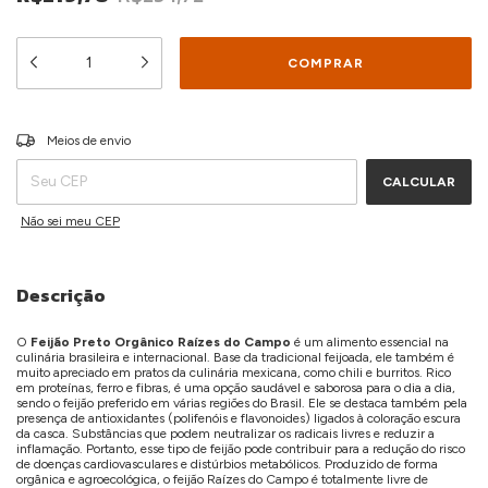
ALTERAR CEP
Entregas para o CEP:
Meios de envio
CALCULAR
Não sei meu CEP
Descrição
O
Feijão Preto Orgânico Raízes do Campo
é um alimento essencial na
culinária brasileira e internacional. Base da tradicional feijoada, ele também é
muito apreciado em pratos da culinária mexicana, como chili e burritos. Rico
em proteínas, ferro e fibras, é uma opção saudável e saborosa para o dia a dia,
sendo o feijão preferido em várias regiões do Brasil. Ele se destaca também pela
presença de antioxidantes (polifenóis e flavonoides) ligados à coloração escura
da casca. Substâncias que podem neutralizar os radicais livres e reduzir a
inflamação. Portanto, esse tipo de feijão pode contribuir para a redução do risco
de doenças cardiovasculares e distúrbios metabólicos. Produzido de forma
orgânica e agroecológica, o feijão Raízes do Campo é totalmente livre de