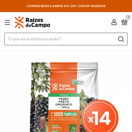
COMPRE R$150 E GANHE 10% OFF. CUPOM: RAIZES10
0