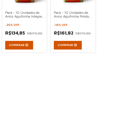
Pack - 10 Unidades de
Pack - 10 Unidades de
Arroz Agulhinha Integral
Arroz Agulhinha Polido
Orgânico 1kg
Orgânico 1kg
-
25
%
OFF
-
10
%
OFF
R$134,85
R$161,82
R$179,80
R$179,80