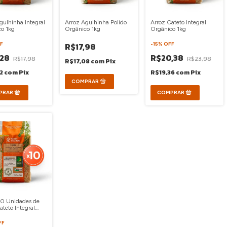
gulhinha Integral
Arroz Agulhinha Polido
Arroz Cateto Integral
o 1kg
Orgânico 1kg
Orgânico 1kg
F
R$17,98
-
15
%
OFF
,28
R$20,38
R$17,98
R$23,98
R$17,08
com
Pix
52
com
Pix
R$19,36
com
Pix
10 Unidades de
ateto Integral
o 1kg
FF