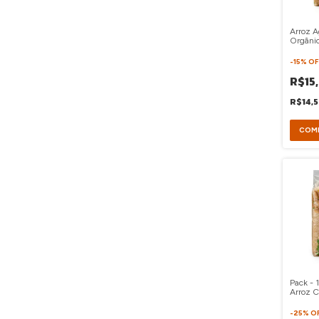
Arroz A
Orgânic
-
15
%
OF
R$15
R$14,
Pack - 
Arroz C
Orgânic
-
25
%
O