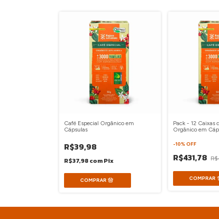
Café Especial Orgânico em
Pack - 12 Caixas 
Cápsulas
Orgânico em Cáp
R$39,98
-
10
%
OFF
R$431,78
R$
R$37,98
com
Pix