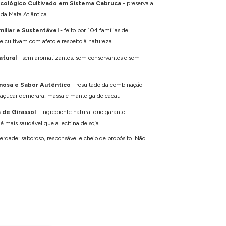
cológico Cultivado em Sistema Cabruca
- preserva a
 da Mata Atlântica
iliar e Sustentável
- feito por 104 famílias de
ue cultivam com afeto e respeito à natureza
atural
- sem aromatizantes, sem conservantes e sem
mosa e Sabor Autêntico
- resultado da combinação
 açúcar demerara, massa e manteiga de cacau
 de Girassol
- ingrediente natural que garante
é mais saudável que a lecitina de soja
rdade: saboroso, responsável e cheio de propósito. Não