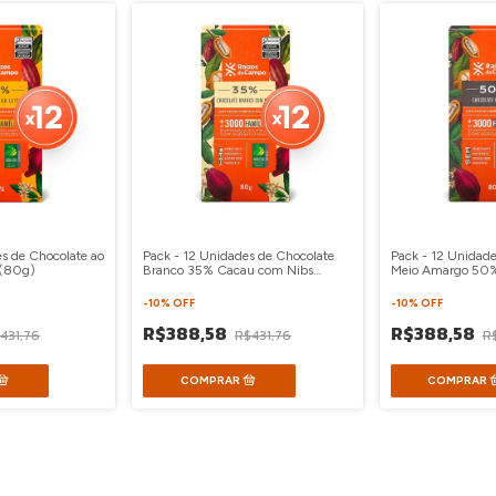
es de Chocolate ao
Pack - 12 Unidades de Chocolate
Pack - 12 Unidade
 (80g)
Branco 35% Cacau com Nibs
Meio Amargo 50
(80g)
Café (80g)
-
10
%
OFF
-
10
%
OFF
R$388,58
R$388,58
431,76
R$431,76
R