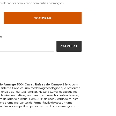
mudar ao ser combinado com outras promoções.
ALTERAR CEP
EP:
io
CALCULAR
io Amargo 50% Cacau Raízes do Campo
é feito com
o sistema Cabruca, um modelo agroecológico que preserva a
loriza a agricultura familiar. Nesse sistema, os cacaueiros
as árvores nativas, resultando em um chocolate artesanal,
eto de sabor e história. Com 50% de cacau verdadeiro, este
or e aroma marcantes da fermentação do cacau - uma
al única, de equilíbrio perfeito entre dulçor e amargor do