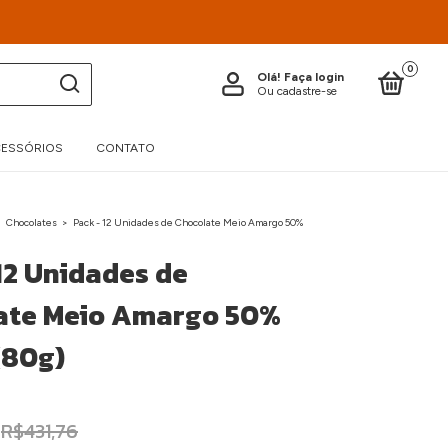
0
Olá!
Faça login
Ou cadastre-se
ESSÓRIOS
CONTATO
>
Chocolates
>
Pack - 12 Unidades de Chocolate Meio Amargo 50%
12 Unidades de
ate Meio Amargo 50%
(80g)
R$431,76