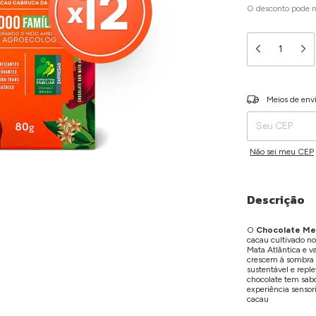
O desconto pode 
Entregas para o C
Meios de env
Não sei meu CEP
Descrição
O
Chocolate Me
cacau cultivado n
Mata Atlântica e va
crescem à sombra d
sustentável e repl
chocolate tem sab
experiência sensori
cacau