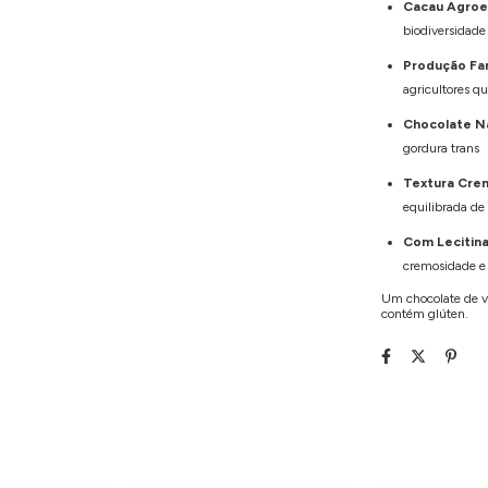
Cacau Agroe
biodiversidade
Produção Fam
agricultores q
Chocolate N
gordura trans
Textura Cre
equilibrada de
Com Lecitina
cremosidade e 
Um chocolate de ve
contém glúten.