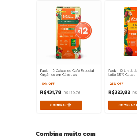
Pack - 12 Caixas de Café Especial
Pack - 12 Unidad
Orgânico em Cápsulas
Leite 35% Cacau
-
10
%
OFF
-
25
%
OFF
R$431,78
R$323,82
R$479,76
R$
Combina muito com