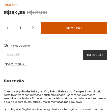
-
25
%
OFF
R$134,85
R$179,80
ALTERAR CEP
Entregas para o CEP:
Meios de envio
CALCULAR
Não sei meu CEP
Descrição
O
Arroz Agulhinha Integral Orgânico Raízes do Campo
é o equilíbrio
perfeito entre sabor, nutrição e sustentabilidade. Com sabor levemente
amendoado e textura firme, é um verdadeiro coringa na cozinha -- ideal para o
dia a dia e para quem busca uma alimentação mais saudável.
Integral e Orgânico - livre de agrotóxicos e transgênicos, com alto teor de