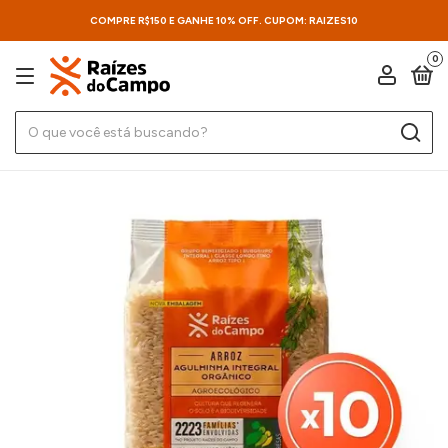
COMPRE R$150 E GANHE 10% OFF. CUPOM: RAIZES10
0