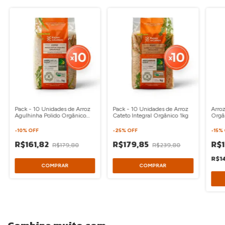
Pack - 10 Unidades de Arroz
Pack - 10 Unidades de Arroz
Arroz
Agulhinha Polido Orgânico
Cateto Integral Orgânico 1kg
Orgâ
1kg
-
10
%
OFF
-
25
%
OFF
-
15
%
R$161,82
R$179,85
R$1
R$179,80
R$239,80
R$1