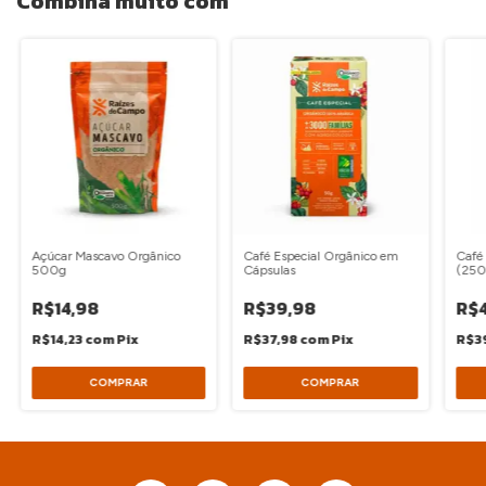
Combina muito com
Açúcar Mascavo Orgânico
Café Especial Orgânico em
Café 
500g
Cápsulas
(250
R$14,98
R$39,98
R$4
R$14,23
com
Pix
R$37,98
com
Pix
R$3